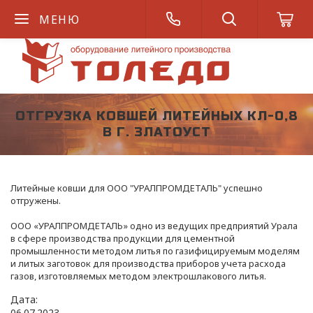
МЕНЮ
ОТГРУЗКА КОВШЕЙ ЛИТЕЙНЫХ КЛ-0,8
В Г. ЗЛАТОУСТ
Литейные ковши для ООО "УРАЛПРОМДЕТАЛЬ" успешно
отгружены.
ООО «УРАЛПРОМДЕТАЛЬ» одно из ведущих предприятий Урала
в сфере производства продукции для цементной
промышленности методом литья по газифицируемым моделям
и литых заготовок для производства приборов учета расхода
газов, изготовляемых методом электрошлакового литья.
Дата:
06
.
07
.
2023